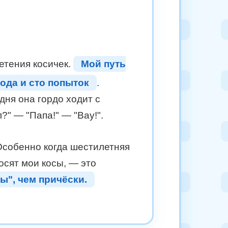
летения косичек.
Мой путь
ода и сто попыток
.
дня она гордо ходит с
?" — "Папа!" — "Вау!".
 Особенно когда шестилетняя
носят мои косы, — это
ы", чем причёски.