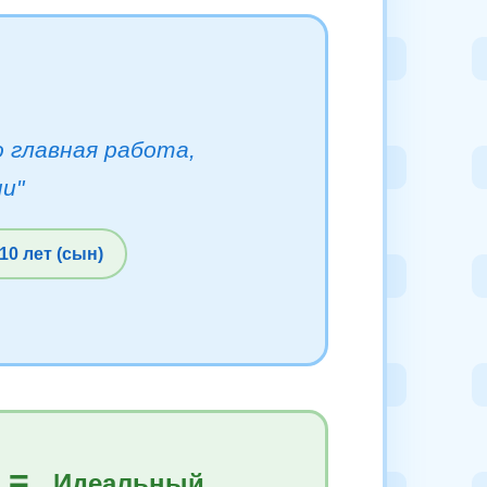
 главная работа,
и"
10 лет (сын)
=
Идеальный