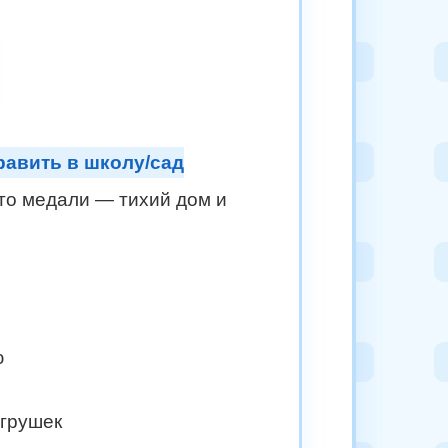
равить в школу/сад
сто медали — тихий дом и
ю
игрушек