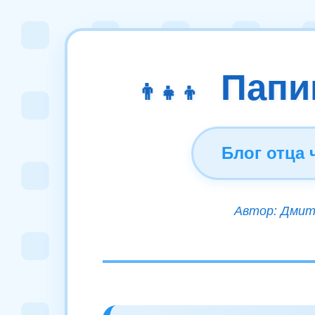
Папи
👨‍👧‍👦
Блог отца
Автор: Дмитр