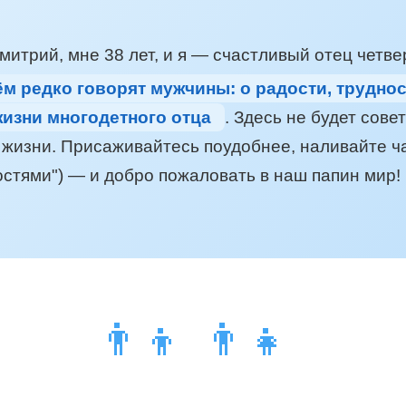
итрий, мне 38 лет, и я — счастливый отец четвер
ём редко говорят мужчины: о радости, трудно
изни многодетного отца
. Здесь не будет сове
жизни. Присаживайтесь поудобнее, наливайте ча
стями") — и добро пожаловать в наш папин мир!
👨‍👦👨‍👧