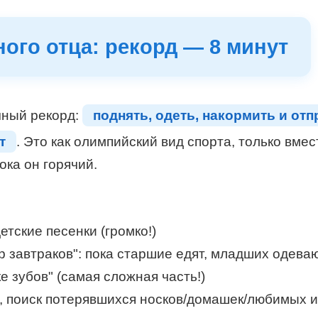
ого отца: рекорд — 8 минут
чный рекорд:
поднять, одеть, накормить и отп
т
. Это как олимпийский вид спорта, только вме
ока он горячий.
етские песенки (громко!)
ер завтраков": пока старшие едят, младших одева
ке зубов" (самая сложная часть!)
в, поиск потерявшихся носков/домашек/любимых 