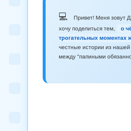
💻
Привет! Меня зовут Дм
хочу поделиться тем,
о ч
трогательных моментах ж
честные истории из нашей 
между "папиными обязанно