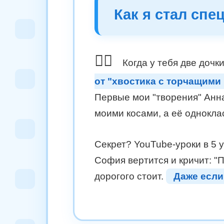
Как я стал спе
💇‍♂️
Когда у тебя две дочк
от "хвостика с торчащими
Первые мои "творения" Анна
моими косами, а её одноклас
Секрет? YouTube-уроки в 5 у
София вертится и кричит: "П
дорогого стоит.
Даже если