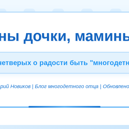
ны дочки, мамин
 четверых о радости быть "многодет
ий Новиков | Блог многодетного отца | Обновлено