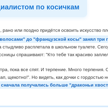
циалистом по косичкам
и, рано или поздно придётся освоить искусство п
 волосами" до "французской косы" занял три г
 стыдливо расплетала в школьном туалете. Сего
сницы спрашивают: "Кто тебе так красиво заплел
тра, пока все спят. И терпение. Много терпения.
ап, щекотно!". Но видеть, как дочки с гордостью 
 сначала получались больше "драконьи хвост