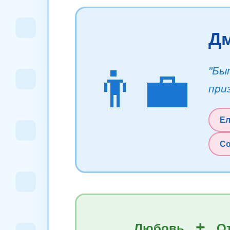
Д
👨‍💼
"Бы
при
Ел
Со
+
Любовь
От